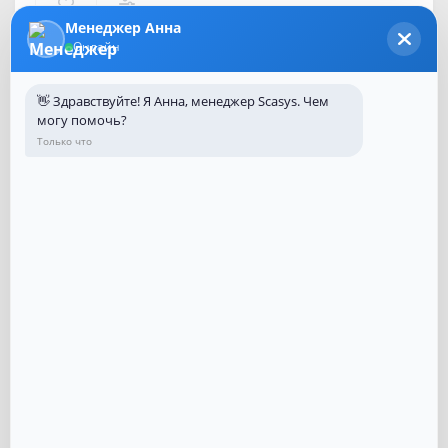
Менеджер Анна
Онлайн
Код Товара:
100109
Наличие:
В наличии
👋 Здравствуйте! Я Анна, менеджер Scasys. Чем
могу помочь?
650 ₽
Нашли дешевле?
Только что
Купить в один клик
Введите номер телефона и мы перезвоним
Купить
Кол-во:
-
+
В КОРЗИНУ