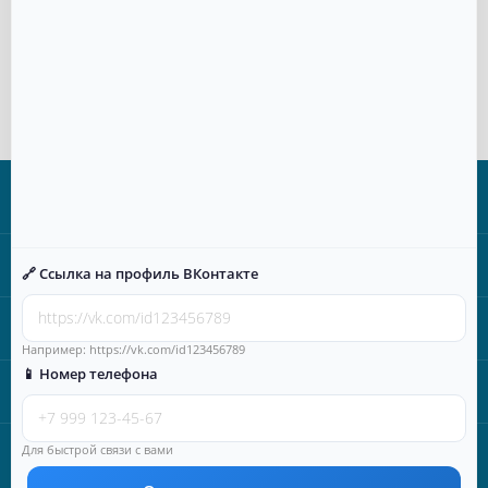
Материал
Пластик
Информация
Категории
🔗 Ссылка на профиль ВКонтакте
Время работы
Например: https://vk.com/id123456789
📱 Номер телефона
Наши контакты
Для быстрой связи с вами
Лицензия МЧС Российской Федерации №77-Б/06990, ОГРН
5167746489004