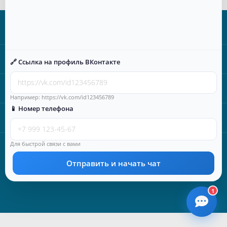
Информация
Категории
🔗 Ссылка на профиль ВКонтакте
Время работы
Например: https://vk.com/id123456789
📱 Номер телефона
Наши контакты
Лицензия МЧС Российской Федерации №77-Б/06990, ОГРН
Для быстрой связи с вами
5167746489004
Противопожарный интернет-магазин в Москве | ООО «Сказис» ©
Отправить и начать чат
2025
1