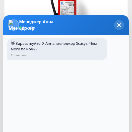
Менеджер Анна
Онлайн
👋 Здравствуйте! Я Анна, менеджер Scasys. Чем
Продажа перезаряжаемых огнетушителей
могу помочь?
Мы предлагаем качественные перезаряжаемые
Только что
огнетушители для обеспечения пожарной
безопасности. Наши огнетушители надёжны и
эффективны, соответствуют всем стандартам
безопасности. Единственное отличие от нового
огнетушителя- стоимость , которая кратно ниже к
примеру:
ОП-4 (з) Ярпожинвест новый- 950 р
ОП-4 перезаряженный - 650 р
ОУ-3 новый 1690 руб.
ОУ-3 перезаряженный 1150 руб
.