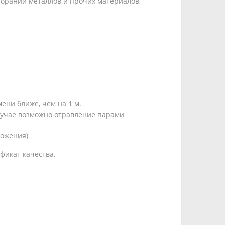
згораний металлов и прочих материалов,
ени ближе, чем на 1 м.
лучае возможно отравление парами
рожения)
фикат качества.