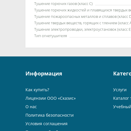
Тушение горючих газов (класс C)
Тушение горючих жидкостей и плавящихся твердых ве
Тушение пожароопасных металлов и сплавов (класс D
Тушение твердых веществ, горящих с тлением (класс 
Тушение электропроводки, электроустановок (класс E
Тип огнетушителя
Информация
Катег
Как купить?
Услуги
Лицензии ООО «Сказис»
Каталог 
О нас
Учебный
Политика безопасности
Условия соглашения