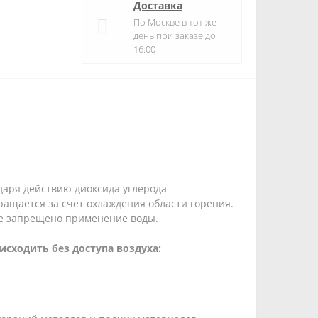
Доставка
По Москве в тот же
день при заказе до
16:00
даря действию диоксида углерода
ращается за счет охлаждения области горения.
де запрещено применение воды.
сходить без доступа воздуха: