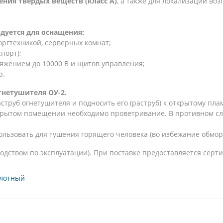
ения твердых веществ (класс А)
, а также для локализации во
дуется для оснащения:
ргтехникой, серверных комнат;
порт);
яжением до 10000 В и щитов управления;
р.
гнетушителя ОУ-2.
труб огнетушителя и подносить его (раструб) к открытому плам
акрытом помещении необходимо проветривание. В противном с
ользовать для тушения горящего человека (во избежание обмо
одством по эксплуатации). При поставке предоставляется серти
слотный