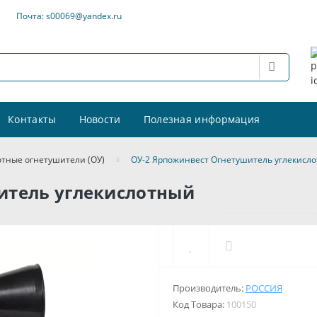
Почта: s00069@yandex.ru
Контакты
Новости
Полезная информация
отные огнетушители (ОУ)
ОУ-2 Ярпожинвест Огнетушитель углекисл
итель углекислотный
Производитель:
РОССИЯ
Код Товара:
100150