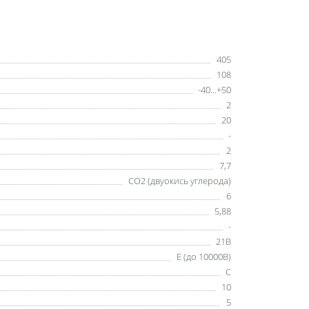
405
108
-40...+50
2
20
-
2
7,7
СО2 (двуокись углерода)
6
5,88
-
21В
E (до 10000В)
С
10
5