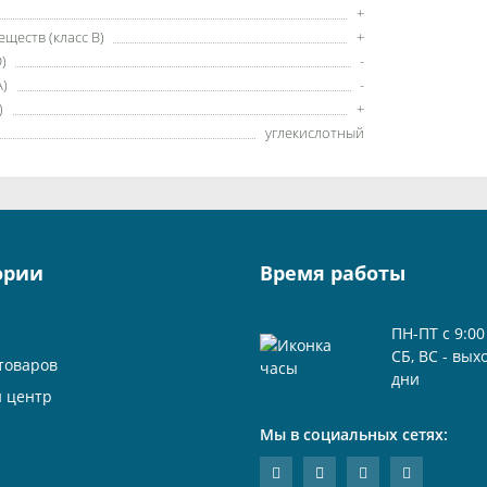
+
ществ (класс B)
+
)
-
A)
-
)
+
углекислотный
ории
Время работы
ПН-ПТ с 9:00
СБ, ВС - вы
товаров
дни
 центр
Мы в социальных сетях: