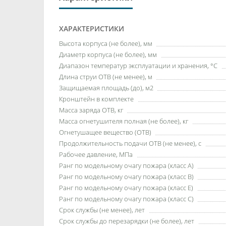
ХАРАКТЕРИСТИКИ
Высота корпуса (не более), мм
Диаметр корпуса (не более), мм
Диапазон температур эксплуатации и хранения, °С
Длина струи ОТВ (не менее), м
Защищаемая площадь (до), м2
Кронштейн в комплекте
Масса заряда ОТВ, кг
Масса огнетушителя полная (не более), кг
Огнетушащее вещество (ОТВ)
Продолжительность подачи ОТВ (не менее), с
Рабочее давление, МПа
Ранг по модельному очагу пожара (класс А)
Ранг по модельному очагу пожара (класс В)
Ранг по модельному очагу пожара (класс Е)
Ранг по модельному очагу пожара (класс С)
Срок службы (не менее), лет
Срок службы до перезарядки (не более), лет