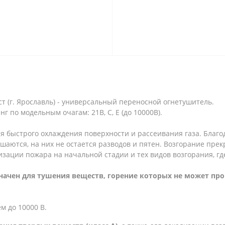
 (г. Ярославль) - универсальный переносной огнетушитель.
г по модельным очагам: 21В, С, Е (до 10000В).
 быстрого охлаждения поверхности и рассеивания газа. Благо
аются, на них не остается разводов и пятен. Возгорание прек
изации пожара на начальной стадии и тех видов возгорания, г
ачен для тушения веществ, горение которых не может прои
м до 10000 В.