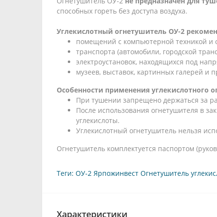
Огнетушитель ОУ-2
не предназначен для туш
способных гореть без доступа воздуха.
Углекислотный огнетушитель ОУ-2 рекомен
помещений с компьютерной техникой и о
транспорта (автомобили, городской транс
электроустановок, находящихся под напр
музеев, выставок, картинных галерей и п
Особенности применения углекислотного о
При тушении запрещено держаться за рас
После использования огнетушителя в з
углекислоты.
Углекислотный огнетушитель нельзя исп
Огнетушитель комплектуется паспортом (руков
Теги:
ОУ-2 Ярпожинвест Огнетушитель углеки
Характеристики