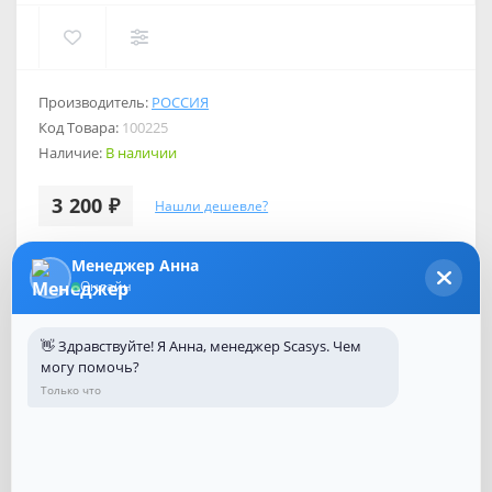
Производитель:
РОССИЯ
Код Товара:
100225
Наличие:
В наличии
3 200 ₽
Нашли дешевле?
Купить в один клик
Менеджер Анна
Введите номер телефона и мы перезвоним
Онлайн
Купить
👋 Здравствуйте! Я Анна, менеджер Scasys. Чем
могу помочь?
Только что
Кол-во:
-
+