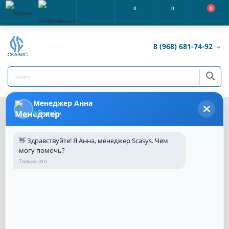
0
0
0
8 (968) 681-74-92
Менеджер Анна
Онлайн
Каталог товаров
Пожарное оборудование и МЧС
Пожарное 
Шкафы пожарные
👋 Здравствуйте! Я Анна, менеджер Scasys. Чем
могу помочь?
Только что
В этой категории нет товаров.
Продолжить