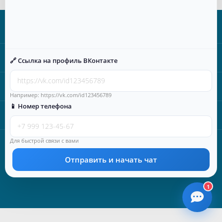
Информация
Категории
🔗 Ссылка на профиль ВКонтакте
Время работы
Например: https://vk.com/id123456789
📱 Номер телефона
Наши контакты
Лицензия МЧС Российской Федерации №77-Б/06990, ОГРН
Для быстрой связи с вами
5167746489004
Противопожарный интернет-магазин в Москве | ООО «Сказис» ©
Отправить и начать чат
2025
1