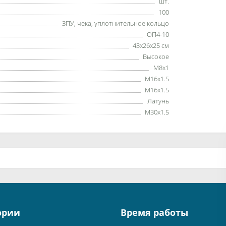
шт.
100
ЗПУ, чека, уплотнительное кольцо
ОП4-10
43х26х25 см
Высокое
М8х1
М16х1.5
М16х1.5
Латунь
М30х1.5
ории
Время работы