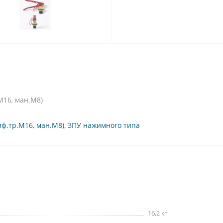
М16, ман.М8)
иф.тр.М16
,
ман.М8)
,
ЗПУ нажимного типа
16,2 кг