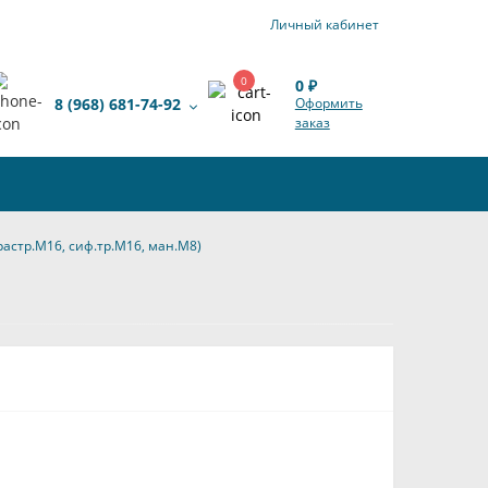
Личный кабинет
0
0 ₽
8 (968) 681-74-92
Оформить
заказ
растр.М16, сиф.тр.М16, ман.М8)