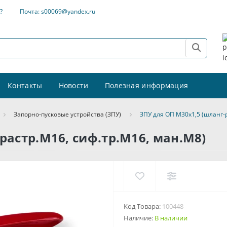
?
Почта: s00069@yandex.ru
Контакты
Новости
Полезная информация
Запорно-пусковые устройства (ЗПУ)
ЗПУ для ОП М30х1,5 (шланг-
растр.М16, сиф.тр.М16, ман.М8)
Код Товара:
100448
Наличие:
В наличии